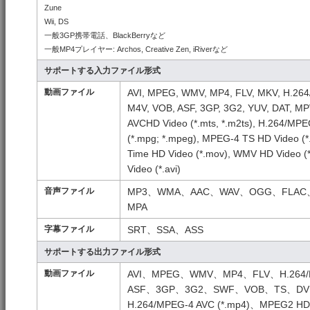
Zune
Wii, DS
一般3GP携帯電話、BlackBerryなど
一般MP4プレイヤー: Archos, Creative Zen, iRiverなど
サポートする入力ファイル形式
動画ファイル
AVI, MPEG, WMV, MP4, FLV, MKV, H.264
M4V, VOB, ASF, 3GP, 3G2, YUV, DAT, M
AVCHD Video (*.mts, *.m2ts), H.264/MP
(*.mpg; *.mpeg), MPEG-4 TS HD Video (*.
Time HD Video (*.mov), WMV HD Video (*
Video (*.avi)
音声ファイル
MP3、WMA、AAC、WAV、OGG、FLAC
MPA
字幕ファイル
SRT、SSA、ASS
サポートする出力ファイル形式
動画ファイル
AVI、MPEG、WMV、MP4、FLV、H.264/
ASF、3GP、3G2、SWF、VOB、TS、DV
H.264/MPEG-4 AVC (*.mp4)、MPEG2 HD 