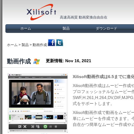
高速高画質 動画変換自由自在
ホーム
製品
ダウンロード
ホーム
>
製品
> 動画作成
動画作成
更新情報:
Nov 16, 2021
Xilisoft動画作成は6.5までに
Xilisoft動画作成はムービ
プロフェッショナルなムービー
SWF,H.261,H.264,DV,DIF,
式をサポートします。
Xilisoft動画作成で動画を
単にムービーを作成できます。
自在かつ簡単なムービー作成や