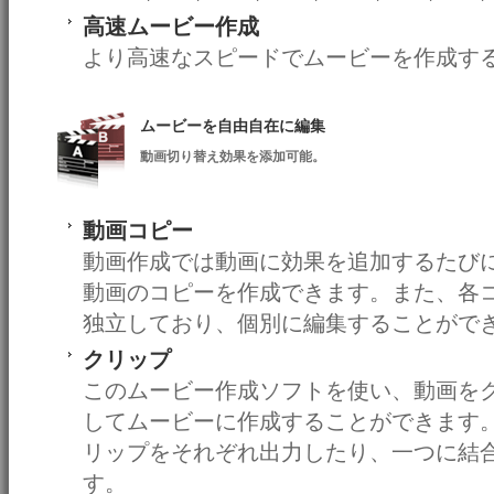
高速ムービー作成
より高速なスピードでムービーを作成す
ムービーを自由自在に編集
動画切り替え効果を添加可能。
動画コピー
動画作成では動画に効果を追加するたび
動画のコピーを作成できます。また、各
独立しており、個別に編集することがで
クリップ
このムービー作成ソフトを使い、動画を
してムービーに作成することができます
リップをそれぞれ出力したり、一つに結
す。