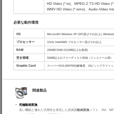
HD Video (*.ts)、MPEG-2 TS HD Video (*
WMV HD Video (*.wmv)、Audio-Video Inter
必要な動作環境
OS
Microsoft® Windows XP (SP2及びそれ以上), Windows Vi
プロセッサー
1GHz Intel/AMD プロセッサー及びそれ以上
RAM
256MB RAM (512MB以上を推奨)
空き領域
50MB以上のフリーディスク領域（インストール用）
Graphic Card
スーパーVGA (800*600)解像度、16ビットグラ
関連製品
究極動画変換
高い機能と優れた汎用性を実現した高画質
動画変換
ソフト、AVI、MP