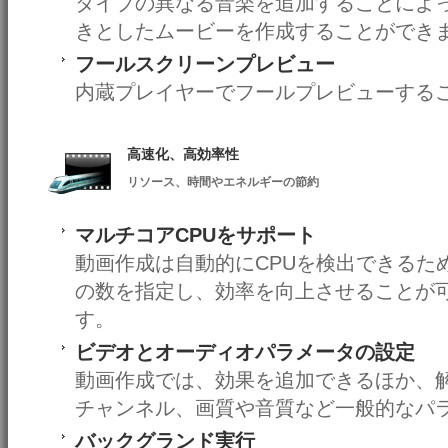
タイプの異なる音楽を追加することによ
きとしたムービーを作成することができ
フールスクリーンプレビュー
内蔵プレイヤーでフールプレビューする
高速化、高効率性
リソース、時間やエネルギーの節約
マルチコアCPUをサポート
動画作成は自動的にCPUを検出できるた
の数を指定し、効率を向上させることが
す。
ビデオとオーディオパラメータの設定
動画作成では、効果を追加できるほか、
チャンネル、画質や音質など一般的なパ
バックグランド実行