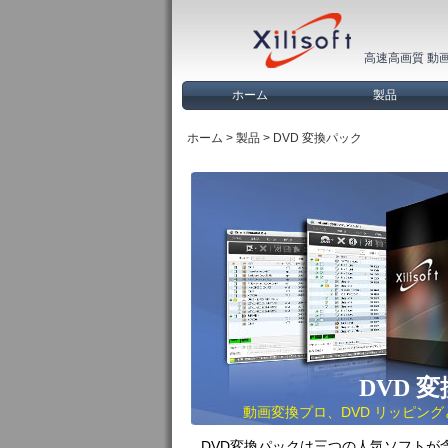
高速高画質 動
ホーム
製品
ホーム
>
製品
> DVD 変換パック
DVD 
動画変換プロ、DVD リッピン
DVD変換パックは三つの人気ソフトが含