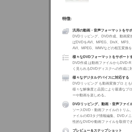
特徴:
汎用の動画・音声フォーマットをサ
DVDリッピング、DVD作成、動画
ばDVDをAVI、MPEG、DivX、M
AVI、MPEG、WMVなどの相互変換
様々なDVDフォーマットをサポート
DVD作成 は動画ファイルからDVD-R、
く見られるDVDディスクへの作成に
様々なデジタルデバイスに対応する
DVDリッピング も動画変換プロ ともiPod、
様々な解像度と品質により最適なプロ
ーや動画を楽しめる。
DVDリッピング、動画・音声ファイ
ソースDVD・動画ファイルのトリム
ァイルのID3タグ情報編集、DVD
性的なDVDや動画ファイルを取得で
プレビュー＆スナップショット