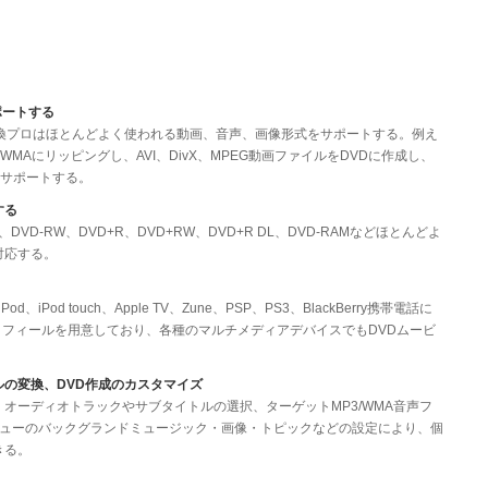
ポートする
変換プロはほとんどよく使われる動画、音声、画像形式をサポートする。例え
P3、WMAにリッピングし、AVI、DivX、MPEG動画ファイルをDVDに作成し、
をサポートする。
する
DVD-RW、DVD+R、DVD+RW、DVD+R DL、DVD-RAMなどほとんどよ
対応する。
iPod touch、Apple TV、Zune、PSP、PS3、BlackBerry携帯電話に
フィールを用意しており、各種のマルチメディアデバイスでもDVDムービ
ルの変換、DVD作成のカスタマイズ
、オーディオトラックやサブタイトルの選択、ターゲットMP3/WMA音声フ
メニューのバックグランドミュージック・画像・トピックなどの設定により、個
きる。