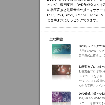
ピング、動画変換、DVD作成タスク
の相互変換と動画音声の抽出をサポート
PSP、PS3、iPod、iPhone、Ap
と音声形式にリッピングできます。
主な機能:
DVDリッピングで
汎用的なDVDリッピング
音声形式に変換し、
動画変換プロで様々
動画変換プロは高い
ド/デコードをサポートし、AV
M4V, 3GP, 
ルから音声ファイル
DVD作成で様々な動
AVI, MPEG, W
メニューも作成でき