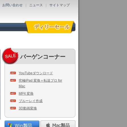
お問い合わせ
|
ニュース
|
サイトマップ
バーゲンコーナー
YouTubeダウンロード
究極iPad 変換＋転送プロ for
Mac
MP4 変換
ブルーレイ作成
3D動画変換