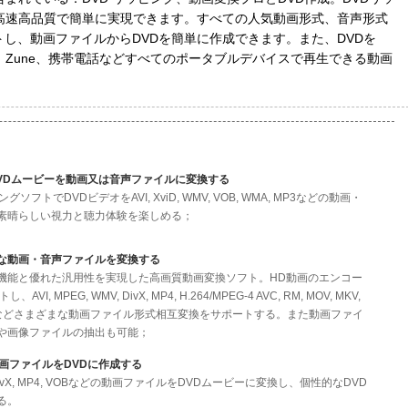
を高速高品質で簡単に実現できます。すべての人気動画形式、音声形式
し、動画ファイルからDVDを簡単に作成できます。また、DVDを
ple TV、Zune、携帯電話などすべてのポータブルデバイスで再生できる動画
DVDムービーを動画又は音声ファイルに変換する
ソフトでDVDビデオをAVI, XviD, WMV, VOB, WMA, MP3などの動画・
素晴らしい視力と聴力体験を楽しめる；
な動画・音声ファイルを変換する
機能と優れた汎用性を実現した高画質動画変換ソフト。HD動画のエンコー
I, MPEG, WMV, DivX, MP4, H.264/MPEG-4 AVC, RM, MOV, MKV,
FLV変換などさまざまな動画ファイル形式相互変換をサポートする。また動画ファイ
や画像ファイルの抽出も可能；
画ファイルをDVDに作成する
MV, DivX, MP4, VOBなどの動画ファイルをDVDムービーに変換し、個性的なDVD
る。