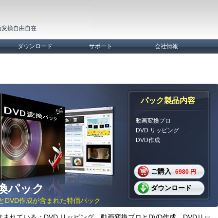
画変換自由自在
ダウンロード
サポート
会社情報
パック製品内容
動画変換プロ
DVD リッピング
DVD作成
ご購入
6980 円
変換パック
ダウンロード
グとDVD作成が含まれた特価パック
まれている：DVD リッピング、動画変換プロとDVD作成。DVDリッ