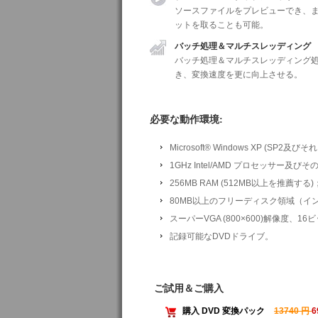
ソースファイルをプレビューでき、
ットを取ることも可能。
バッチ処理＆マルチスレッディング
バッチ処理＆マルチスレッディング処
き、変換速度を更に向上させる。
必要な動作環境:
Microsoft® Windows XP (SP2及びそれ以上
1GHz Intel/AMD プロセッサー及び
256MB RAM (512MB以上を推薦する)
80MB以上のフリーディスク領域（イ
スーパーVGA (800×600)解像度
記録可能なDVDドライブ。
ご試用＆ご購入
購入 DVD 変換パック
13740 円
6