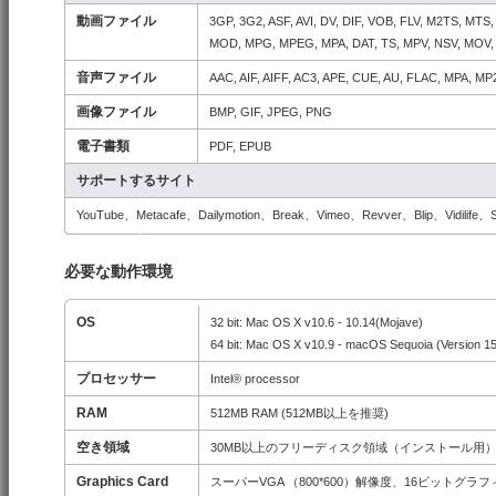
動画ファイル
3GP, 3G2, ASF, AVI, DV, DIF, VOB, FLV, M2TS, M
MOD, MPG, MPEG, MPA, DAT, TS, MPV, NSV, MOV,
音声ファイル
AAC, AIF, AIFF, AC3, APE, CUE, AU, FLAC, MPA, 
画像ファイル
BMP, GIF, JPEG, PNG
電子書類
PDF, EPUB
サポートするサイト
YouTube、Metacafe、Dailymotion、Break、Vimeo、Revver、Blip、Vidilife、S
必要な動作環境
OS
32 bit: Mac OS X v10.6 - 10.14(Mojave)
64 bit: Mac OS X v10.9 - macOS Sequoia (Version 15
プロセッサー
Intel® processor
RAM
512MB RAM (512MB以上を推奨)
空き領域
30MB以上のフリーディスク領域（インストール用
Graphics Card
スーパーVGA （800*600）解像度、16ビットグ