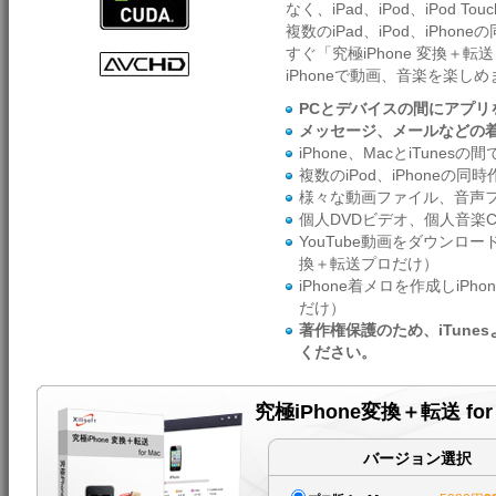
なく、iPad、iPod、iPod
複数のiPad、iPod、iPh
すぐ「究極iPhone 変換＋転
iPhoneで動画、音楽を楽し
PCとデバイスの間にアプ
メッセージ、メールなどの
iPhone、MacとiTun
複数のiPod、iPhone
様々な動画ファイル、音声フ
個人DVDビデオ、個人音楽C
YouTube動画をダウンロード
換＋転送プロだけ）
iPhone着メロを作成しiPh
だけ）
著作権保護のため、iTun
ください。
究極iPhone変換＋転送 fo
バージョン選択