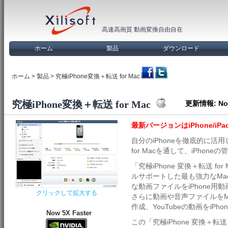
高速高画質 動画変換自由自在
ホーム
製品
ダウンロード
ホーム
>
製品
> 究極iPhone変換＋転送 for Mac
究極iPhone変換＋転送 for Mac
更新情報:
Nov
最新バージョンはiPhone/iPad
自分のiPhoneを徹底的に活用
for Macを通して、iPho
「究極iPhone 変換＋転送 for
ルサポートした最も強力なMac
な動画ファイルをiPhone用動
クリックして拡大する
さらに動画や音声ファイルをMac
作成、YouTubeの動画をiP
Now 5X Faster
この「究極iPhone 変換＋転送