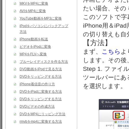
MKVをMP4に変換
たい場合、その
AVIをMP4に変換
このソフトで字
YouTube動画をMP3に変換
iPhone用＆i
iPodをパソコンにバックアップ
方法
の切り替えも自
iPhone動画を転送
【方法】
ビデオをiPodに変換
まず、
こちら
よ
MP4をFLVへ変換
します。その後
ブルーレイディスクを作る方法
Step 1. ファ
DVD動画をiPodで見る方法
ツールバーにあ
DVDをリッピングする方法
iPhone着信音の作り方
を選択します。
DVDをiPadに変換する方法
DVDをリッピングする方法
DVDビデオの作成方法
DVDをMP4にリッピング方法
rmvbをmp4に変換する方法