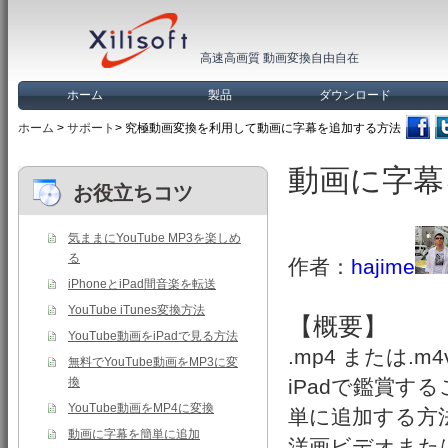
高速高画質 動画変換自由自在
ホーム
製品
ダウンロード
ホーム
>
サポート
> 究極動画変換を利用して動画に字幕を追加する方法
動画に字幕
お役立ちコツ
気ままにYouTube MP3を楽しめ
る
作者：
hajime
iPhoneとiPad間音楽を転送
YouTube iTunes変換方法
【概要】
YouTube動画をiPadで見る方法
.mp4 または.
無料でYouTube動画をMP3に変
換
iPadで鑑賞
YouTube動画をMP4に変換
単に追加する方
動画に字幕を簡単に追加
洋画ビデオまた