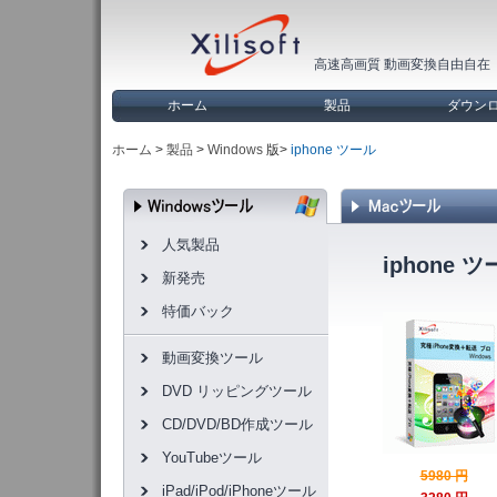
高速高画質 動画変換自由自在
ホーム
製品
ダウン
ホーム
>
製品
>
Windows
版>
iphone ツール
人気製品
iphone 
新発売
特価バック
動画変換ツール
DVD リッピングツール
CD/DVD/BD作成ツール
YouTubeツール
5980 円
iPad/iPod/iPhoneツール