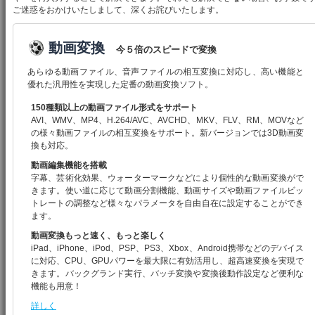
ご迷惑をおかけいたしまして、深くお詫びいたします。
動画変換
今５倍のスピードで変換
あらゆる動画ファイル、音声ファイルの相互変換に対応し、高い機能と
優れた汎用性を実現した定番の動画変換ソフト。
150種類以上の動画ファイル形式をサポート
AVI、WMV、MP4、H.264/AVC、AVCHD、MKV、FLV、RM、MOVなど
の様々動画ファイルの相互変換をサポート。新バージョンでは3D動画変
換も対応。
動画編集機能を搭載
字幕、芸術化効果、ウォーターマークなどにより個性的な動画変換がで
きます。使い道に応じて動画分割機能、動画サイズや動画ファイルビッ
トレートの調整など様々なパラメータを自由自在に設定することができ
ます。
動画変換もっと速く、もっと楽しく
iPad、iPhone、iPod、PSP、PS3、Xbox、Android携帯などのデバイス
に対応、CPU、GPUパワーを最大限に有効活用し、超高速変換を実現で
きます。バックグランド実行、バッチ変換や変換後動作設定など便利な
機能も用意！
詳しく