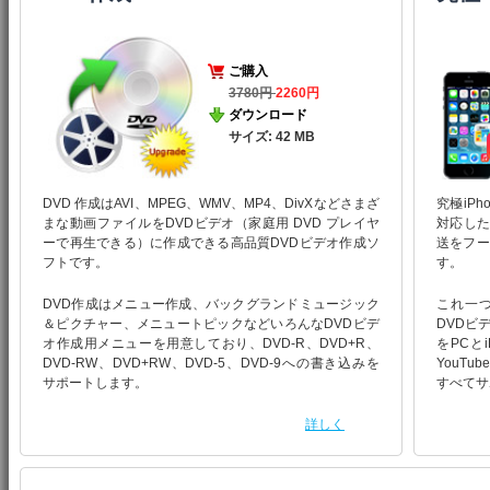
ご購入
3780円
2260円
ダウンロード
サイズ: 42 MB
DVD 作成はAVI、MPEG、WMV、MP4、DivXなどさまざ
究極iPh
まな動画ファイルをDVDビデオ（家庭用 DVD プレイヤ
対応したi
ーで再生できる）に作成できる高品質DVDビデオ作成ソ
送をフー
フトです。
す。
DVD作成はメニュー作成、バックグランドミュージック
これ一つ
＆ピクチャー、メニュートピックなどいろんなDVDビデ
DVDビ
オ作成用メニューを用意しており、DVD-R、DVD+R、
をPCと
DVD-RW、DVD+RW、DVD-5、DVD-9への書き込みを
YouT
サポートします。
すべてサ
詳しく