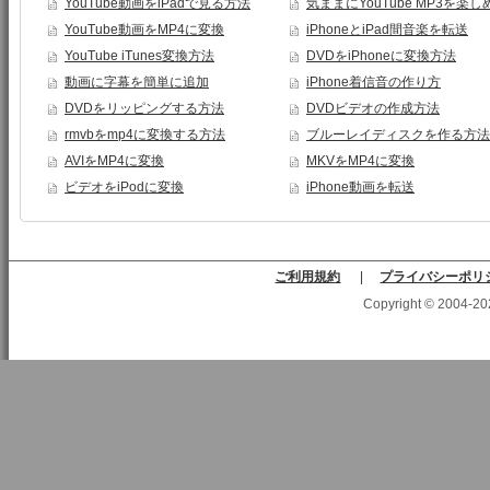
YouTube動画をiPadで見る方法
気ままにYouTube MP3を楽し
YouTube動画をMP4に変換
iPhoneとiPad間音楽を転送
YouTube iTunes変換方法
DVDをiPhoneに変換方法
動画に字幕を簡単に追加
iPhone着信音の作り方
DVDをリッピングする方法
DVDビデオの作成方法
rmvbをmp4に変換する方法
ブルーレイディスクを作る方法
AVIをMP4に変換
MKVをMP4に変換
ビデオをiPodに変換
iPhone動画を転送
ご利用規約
|
プライバシーポリ
Copyright © 2004-2025